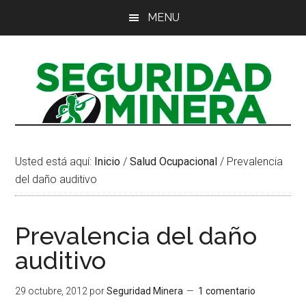
Saltar
Saltar
Saltar
MENU
al
a
al
contenido
la
pie
principal
barra
de
lateral
página
principal
Usted está aquí:
Inicio
/
Salud Ocupacional
/
Prevalencia
del daño auditivo
Prevalencia del daño
auditivo
29 octubre, 2012
por
Seguridad Minera
1 comentario