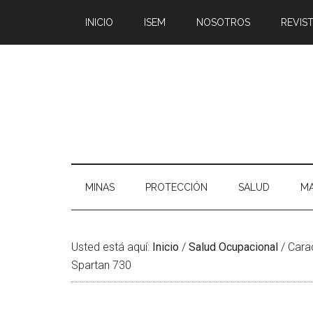
Saltar
Skip
Saltar
Saltar
INICIO
ISEM
NOSOTROS
REVIST
al
to
a
al
contenido
secondary
la
pie
principal
menu
barra
de
lateral
página
principal
MINAS
PROTECCIÓN
SALUD
MA
Usted está aquí:
Inicio
/
Salud Ocupacional
/
Carac
Spartan 730