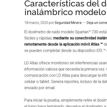
Características del 
inalámbrico modelo
18 marzo, 2020
por
Seguridad Minera
Deja un come
El dosímetro de ruido modelo Spartan™ 730 está
fáciles y rápidas;
mediante su conectividad inalám
remotamente desde la aplicación móvil Atlas ™
d
se pueden completar desde su dispositivo iOS ™ 
LD Atlas ofrece monitoreo sin interferencias usa
información valiosa que necesita la primera vez. C
comunicación con LD Atlas para descargar la inf
celular o tablet. Genera reportes, incluso de la d
enviado por email.
Para iniciar la prueba, simplemente retire el dos
el turno haya terminado, devuelva el dosímetro 