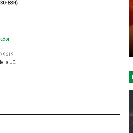
730-ESR)
jador
.
O 9612.
e la UE.