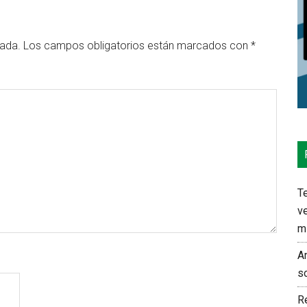
cada.
Los campos obligatorios están marcados con
*
Te
ve
m
An
s
Re