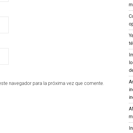
m
C
o
Y
t
I
l
d
A
este navegador para la próxima vez que comente.
in
in
A
m
I