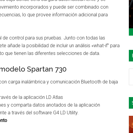
ovimiento incorporados y puede ser combinado con
recuencias, lo que provee información adicional para
nal de control para sus pruebas. Junto con todas las
e añade la posibilidad de incluir un análisis «what-if” para
 que tienen las diferentes selecciones de data.
l modelo Spartan 730
B
e
con carga inalámbrica y comunicación Bluetooth de baja
el
si
ravés de la aplicación LD Atlas
mes y comparta datos anotados de la aplicación
 a través del software G4 LD Utility.
ento