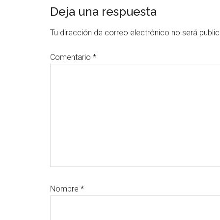
Interacciones
Deja una respuesta
con
Tu dirección de correo electrónico no será publi
los
Comentario
*
lectores
Nombre
*