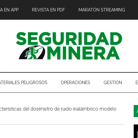
A EN APP
REVISTA EN PDF
MARATÓN STREAMING
TERIALES PELIGROSOS
OPERACIONES
GESTIÓN
B
terísticas del dosímetro de ruido inalámbrico modelo
l
p