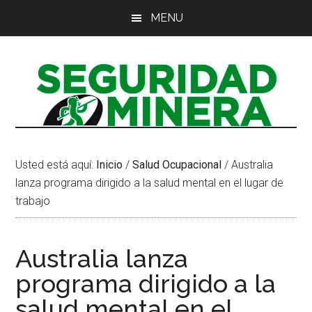
Saltar
Saltar
Saltar
MENU
al
a
al
contenido
la
pie
principal
barra
de
lateral
página
principal
Usted está aquí:
Inicio
/
Salud Ocupacional
/
Australia
lanza programa dirigido a la salud mental en el lugar de
trabajo
Australia lanza
programa dirigido a la
salud mental en el