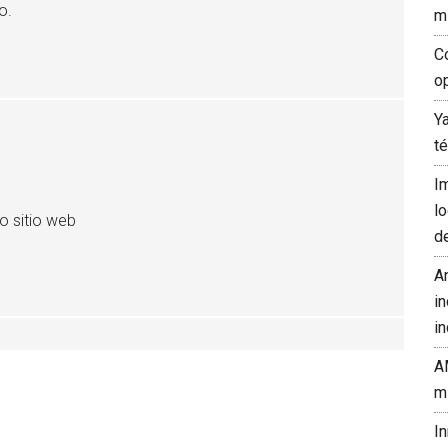
o.
m
C
o
Y
t
I
l
o sitio web
d
A
in
in
A
m
I