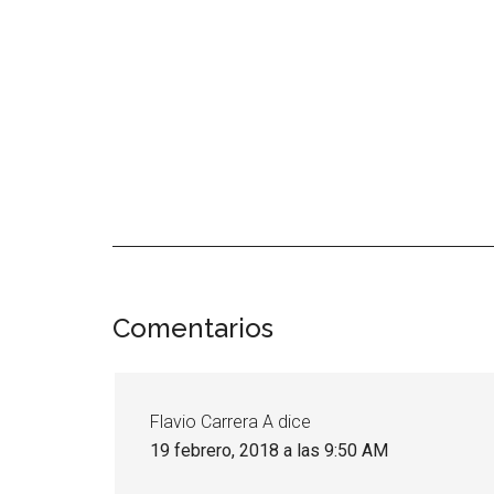
Interacciones
Comentarios
con
los
Flavio Carrera A
dice
lectores
19 febrero, 2018 a las 9:50 AM