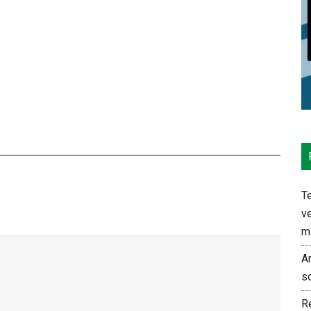
Te
ve
m
An
s
Re