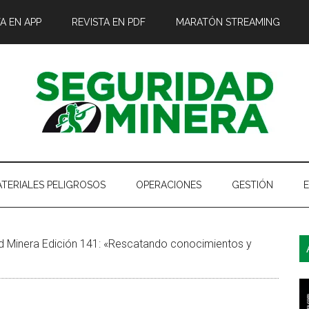
A EN APP
REVISTA EN PDF
MARATÓN STREAMING
TERIALES PELIGROSOS
OPERACIONES
GESTIÓN
B
 Minera Edición 141: «Rescatando conocimientos y
l
p