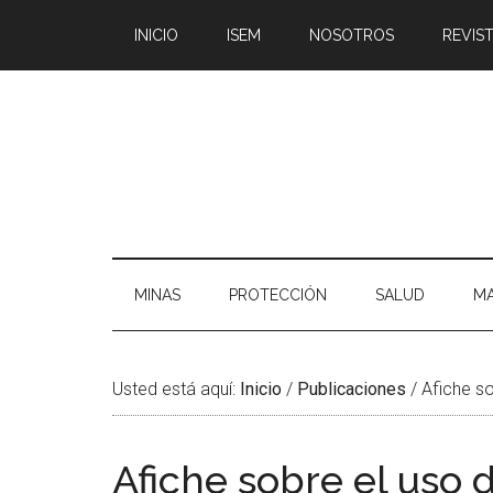
Saltar
Skip
Saltar
Saltar
INICIO
ISEM
NOSOTROS
REVIST
al
to
a
al
contenido
secondary
la
pie
principal
menu
barra
de
lateral
página
principal
MINAS
PROTECCIÓN
SALUD
MA
Usted está aquí:
Inicio
/
Publicaciones
/
Afiche so
Afiche sobre el uso 