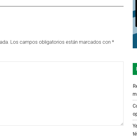
cada.
Los campos obligatorios están marcados con
*
Re
m
C
o
Y
t