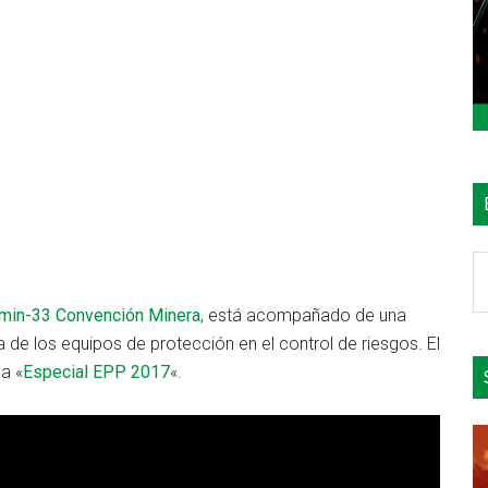
B
e
min-33 Convención Minera
, está acompañado de una
el
 de los equipos de protección en el control de riesgos. El
si
a «
Especial EPP 2017
«.