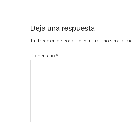
Interacciones
Deja una respuesta
con
Tu dirección de correo electrónico no será publi
los
Comentario
*
lectores