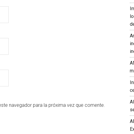
I
l
d
A
in
in
A
m
I
c
A
este navegador para la próxima vez que comente.
s
A
E