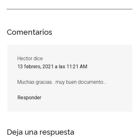
Interacciones
Comentarios
con
los
Hector
dice
lectores
13 febrero, 2021 a las 11:21 AM
Muchas gracias.. muy buen documento…
Responder
Deja una respuesta