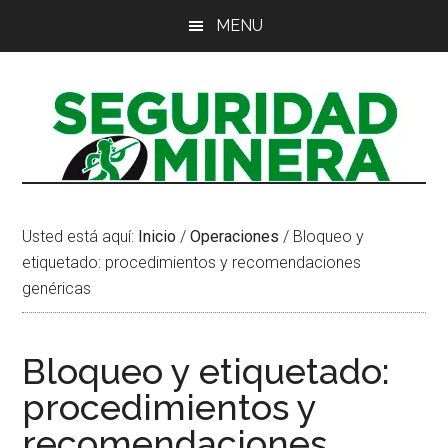
Saltar
Saltar
Saltar
MENU
al
a
al
contenido
la
pie
principal
barra
de
lateral
página
principal
Usted está aquí:
Inicio
/
Operaciones
/
Bloqueo y
etiquetado: procedimientos y recomendaciones
genéricas
Bloqueo y etiquetado:
procedimientos y
recomendaciones