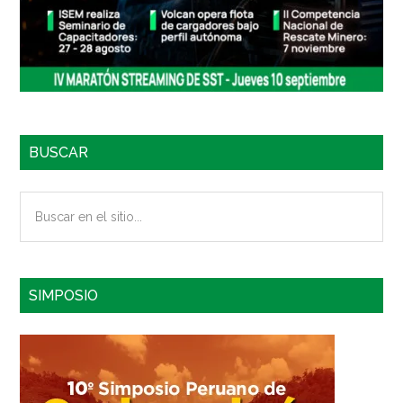
BUSCAR
Buscar
en
el
sitio...
SIMPOSIO