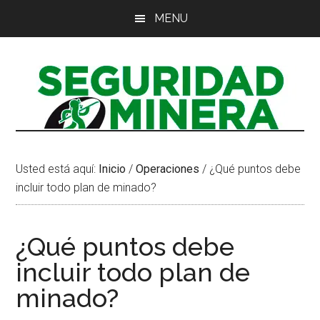
Saltar
Saltar
Saltar
MENU
al
a
al
contenido
la
pie
principal
barra
de
lateral
página
principal
Usted está aquí:
Inicio
/
Operaciones
/
¿Qué puntos debe
incluir todo plan de minado?
¿Qué puntos debe
incluir todo plan de
minado?