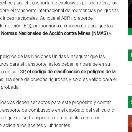
fica para el transporte de explosivos por carretera, las
obre el transporte internacional de mercancías peligrosas
ectrices nacionales. Aunque el ADR no aborde
emolición (EO), proporciona un marco útil para que las
n
Normas Nacionales de Acción contra Minas (NMAS)
y
e peligros de las Naciones Unidas y asegurar que las
ros para el transporte, estos deben embalarse en su
B
ra de su FSP,
el código de clasificación de peligros de la
e
as una serie de pruebas rigurosas y solo es válido para el
el
n probada.
si
xplosivos deben ser aptos para este propósito y contar
ransporte de combustible en el depósito del vehículo o
ial que no se transporten combustibles en otros
aplica a los aceites y lubricantes.