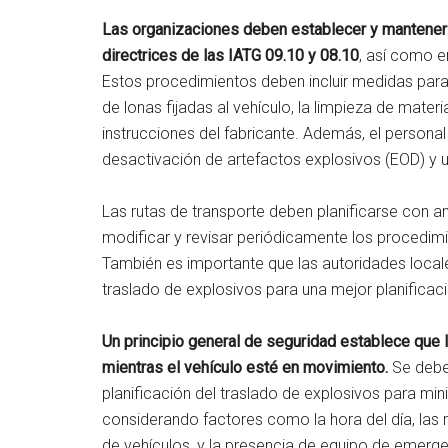
Las organizaciones deben establecer y mantener
directrices de las IATG 09.10 y 08.10
, así como e
Estos procedimientos deben incluir medidas para 
de lonas fijadas al vehículo, la limpieza de mater
instrucciones del fabricante. Además, el persona
desactivación de artefactos explosivos (EOD) y
Las rutas de transporte deben planificarse con a
modificar y revisar periódicamente los procedimie
También es importante que las autoridades locale
traslado de explosivos para una mejor planifica
Un principio general de seguridad establece que
mientras el vehículo esté en movimiento.
Se debe 
planificación del traslado de explosivos para min
considerando factores como la hora del día, las ru
de vehículos, y la presencia de equipo de emerge