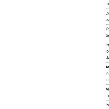
m
C
o
Y
t
I
l
d
A
in
in
A
m
I