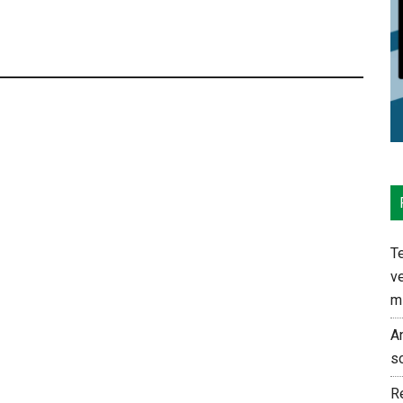
Te
ve
m
An
s
Re