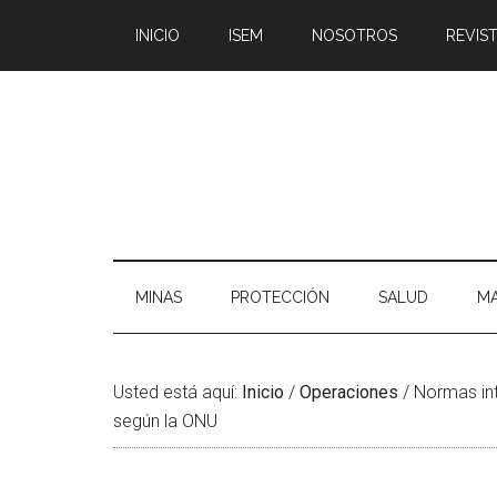
Saltar
Skip
Saltar
Saltar
INICIO
ISEM
NOSOTROS
REVIST
al
to
a
al
contenido
secondary
la
pie
principal
menu
barra
de
lateral
página
principal
MINAS
PROTECCIÓN
SALUD
MA
Usted está aquí:
Inicio
/
Operaciones
/
Normas int
según la ONU