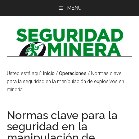
Saltar
Saltar
Saltar
MENU
al
a
al
contenido
la
pie
principal
barra
de
lateral
página
principal
Usted está aquí:
Inicio
/
Operaciones
/
Normas clave
para la seguridad en la manipulación de explosivos en
minería
Normas clave para la
seguridad en la
manipulación de