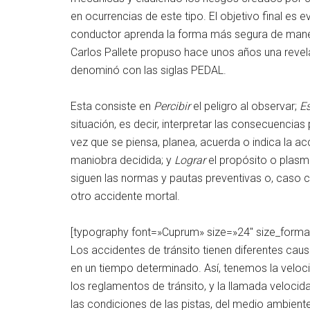
en ocurrencias de este tipo. El objetivo final es 
conductor aprenda la forma más segura de maneja
Carlos Pallete propuso hace unos años una revelad
denominó con las siglas PEDAL.
Esta consiste en
Percibir
el peligro al observar;
E
situación, es decir, interpretar las consecuencias
vez que se piensa, planea, acuerda o indica la a
maniobra decidida; y
Lograr
el propósito o plasma
siguen las normas y pautas preventivas o, caso 
otro accidente mortal.
[typography font=»Cuprum» size=»24″ size_forma
Los accidentes de tránsito tienen diferentes cau
en un tiempo determinado. Así, tenemos la velocid
los reglamentos de tránsito, y la llamada velocid
las condiciones de las pistas, del medio ambiente