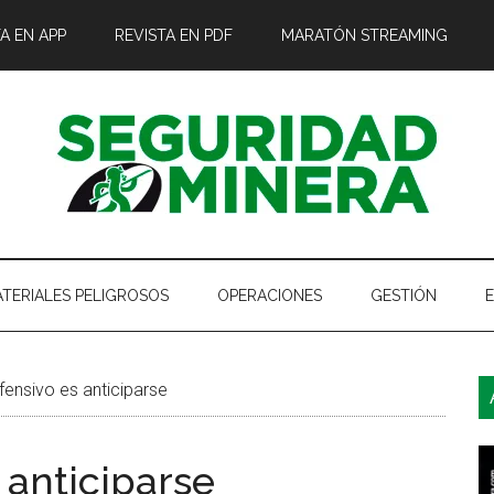
A EN APP
REVISTA EN PDF
MARATÓN STREAMING
TERIALES PELIGROSOS
OPERACIONES
GESTIÓN
B
ensivo es anticiparse
l
p
 anticiparse