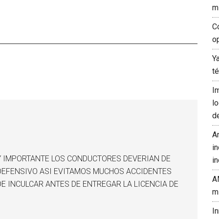
m
C
o
Y
t
I
l
d
A
in
Y IMPORTANTE LOS CONDUCTORES DEVERIAN DE
in
DEFENSIVO ASI EVITAMOS MUCHOS ACCIDENTES
A
DE INCULCAR ANTES DE ENTREGAR LA LICENCIA DE
m
I