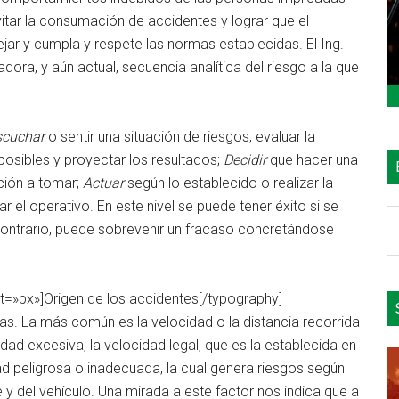
evitar la consumación de accidentes y lograr que el
r y cumpla y respete las normas establecidas. El Ing.
ora, y aún actual, secuencia analítica del riesgo a la que
scuchar
o sentir una situación de riesgos, evaluar la
 posibles y proyectar los resultados;
Decidir
que hacer una
cción a tomar;
Actuar
según lo establecido o realizar la
r el operativo. En este nivel se puede tener éxito si se
B
contrario, puede sobrevenir un fracaso concretándose
e
el
si
t=»px»]Origen de los accidentes[/typography]
sas. La más común es la velocidad o la distancia recorrida
ad excesiva, la velocidad legal, que es la establecida en
ad peligrosa o inadecuada, la cual genera riesgos según
 y del vehículo. Una mirada a este factor nos indica que a