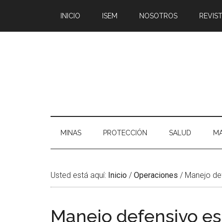
Saltar
Skip
Saltar
Saltar
INICIO
ISEM
NOSOTROS
REVIST
al
to
a
al
contenido
secondary
la
pie
principal
menu
barra
de
lateral
página
principal
MINAS
PROTECCIÓN
SALUD
MA
Usted está aquí:
Inicio
/
Operaciones
/
Manejo def
Manejo defensivo es