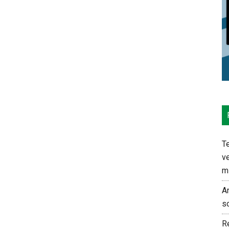
Te
ve
m
An
s
Re