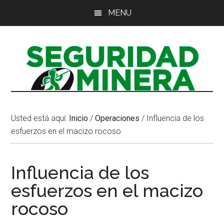
Saltar
Saltar
Saltar
MENU
al
a
al
contenido
la
pie
principal
barra
de
lateral
página
principal
Usted está aquí:
Inicio
/
Operaciones
/
Influencia de los
esfuerzos en el macizo rocoso
Influencia de los
esfuerzos en el macizo
rocoso