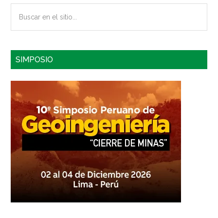
Buscar
en
el
sitio...
SIMPOSIO