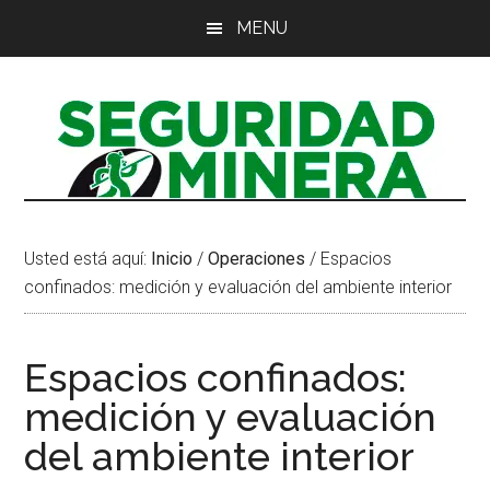
Saltar
Saltar
Saltar
MENU
al
a
al
contenido
la
pie
principal
barra
de
lateral
página
principal
Usted está aquí:
Inicio
/
Operaciones
/
Espacios
confinados: medición y evaluación del ambiente interior
Espacios confinados:
medición y evaluación
del ambiente interior