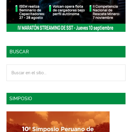
BUSCAR
Buscar
en
el
sitio...
SIMPOSIO