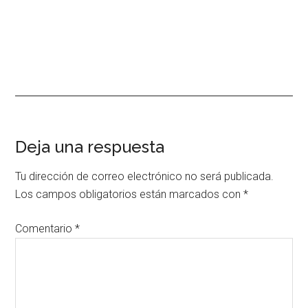
Interacciones
Deja una respuesta
con
Tu dirección de correo electrónico no será publicada.
los
Los campos obligatorios están marcados con
*
lectores
Comentario
*