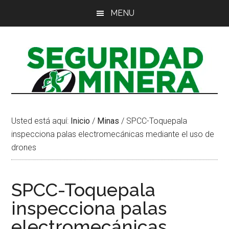
Saltar
Saltar
Saltar
MENU
al
a
al
contenido
la
pie
principal
barra
de
lateral
página
principal
Usted está aquí:
Inicio
/
Minas
/
SPCC-Toquepala
inspecciona palas electromecánicas mediante el uso de
drones
SPCC-Toquepala
inspecciona palas
electromecánicas