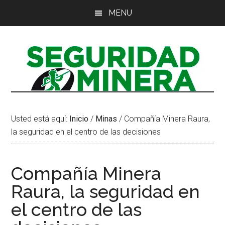
Saltar
Saltar
Saltar
MENU
al
a
al
contenido
la
pie
principal
barra
de
lateral
página
principal
Usted está aquí:
Inicio
/
Minas
/
Compañía Minera Raura,
la seguridad en el centro de las decisiones
Compañía Minera
Raura, la seguridad en
el centro de las