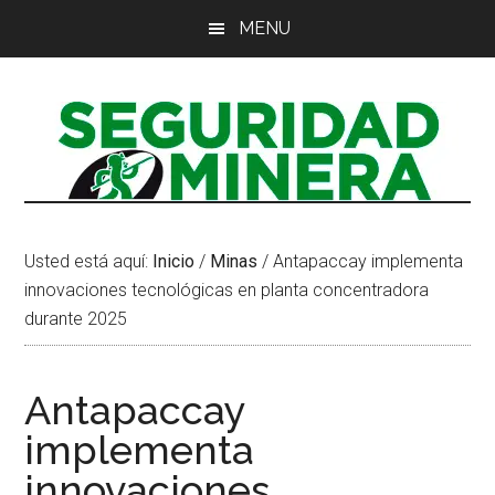
Saltar
Saltar
Saltar
MENU
al
a
al
contenido
la
pie
principal
barra
de
lateral
página
principal
Usted está aquí:
Inicio
/
Minas
/
Antapaccay implementa
innovaciones tecnológicas en planta concentradora
durante 2025
Antapaccay
implementa
innovaciones