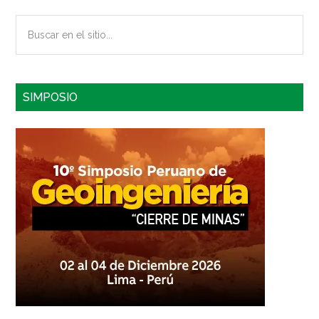
Buscar
en
el
sitio...
SIMPOSIO