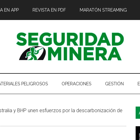
A EN APP
REVISTA EN PDF
MARATÓN STREAMING
TERIALES PELIGROSOS
OPERACIONES
GESTIÓN
B
tralia y BHP unen esfuerzos por la descarbonización de
l
p