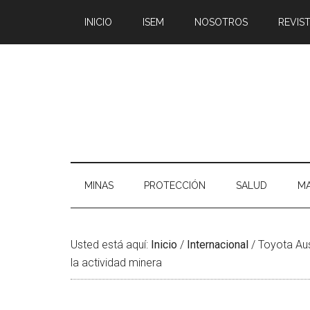
Saltar
Skip
Saltar
Saltar
INICIO
ISEM
NOSOTROS
REVIST
al
to
a
al
contenido
secondary
la
pie
principal
menu
barra
de
lateral
página
principal
MINAS
PROTECCIÓN
SALUD
MA
Usted está aquí:
Inicio
/
Internacional
/
Toyota Aus
la actividad minera