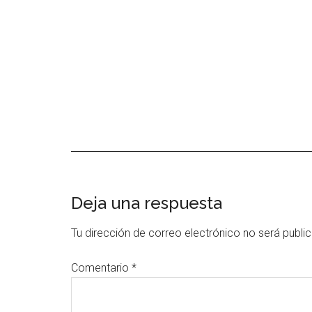
Interacciones
Deja una respuesta
con
Tu dirección de correo electrónico no será publi
los
Comentario
*
lectores