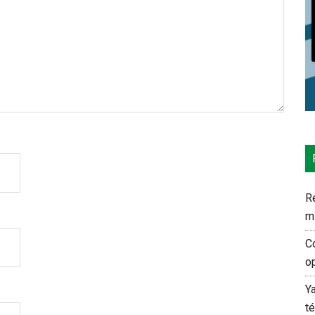
Re
m
C
o
Y
t