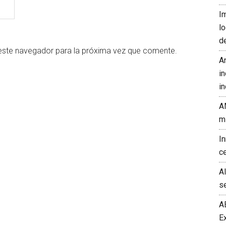
I
l
d
este navegador para la próxima vez que comente.
A
in
in
A
m
I
c
A
s
A
E