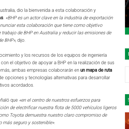
stralia, dio la bienvenida a esta colaboración y
as
.
«BHP es un actor clave en la industria de exportación
anunciar esta colaboración que tiene como objetivo
 trabajo de BHP en Australia y reducir las emisiones de
 de BHP»
, dijo.
cimiento y los recursos de los equipos de ingeniería
, con el objetivo de apoyar a BHP en la realización de sus
B
demás, ambas empresas colaborarán en
un mapa de ruta
e
e opciones y tecnologías alternativas para desarrollar
el
etivos acordados.
si
señaló que
«en el centro de nuestros esfuerzos para
ón de electrificar nuestra flota de 5000 vehículos ligeros
s como Toyota demuestra nuestro claro compromiso de
ro más seguro y sostenible»
.