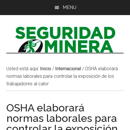
Saltar
Saltar
Saltar
MENU
al
a
al
contenido
la
pie
principal
barra
de
lateral
página
principal
Usted está aquí:
Inicio
/
Internacional
/
OSHA elaborará
normas laborales para controlar la exposición de los
trabajadores al calor
OSHA elaborará
normas laborales para
controlar la exposición