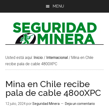
Saltar
Saltar
Saltar
MENU
al
a
al
contenido
la
pie
principal
barra
de
lateral
página
principal
Usted está aquí:
Inicio
/
Internacional
/
Mina en Chile
recibe pala de cable 4800XPC
Mina en Chile recibe
pala de cable 4800XPC
12 julio, 2024
por
Seguridad Minera
Deja un comentario