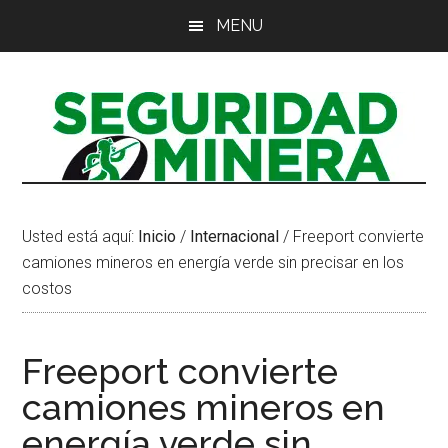
Saltar
Saltar
Saltar
MENU
al
a
al
contenido
la
pie
principal
barra
de
lateral
página
principal
Usted está aquí:
Inicio
/
Internacional
/
Freeport convierte
camiones mineros en energía verde sin precisar en los
costos
Freeport convierte
camiones mineros en
energía verde sin