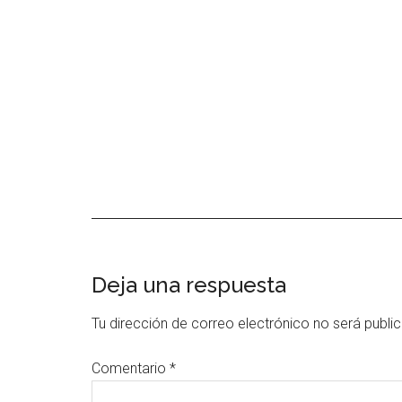
Interacciones
Deja una respuesta
con
Tu dirección de correo electrónico no será publi
los
Comentario
*
lectores