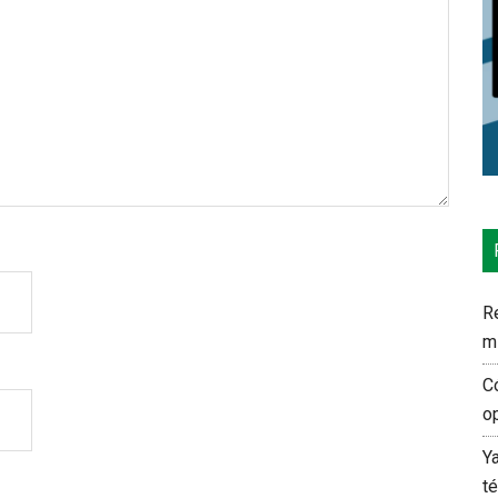
Re
m
C
o
Y
t