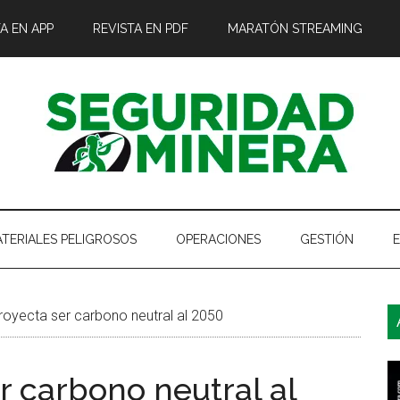
A EN APP
REVISTA EN PDF
MARATÓN STREAMING
TERIALES PELIGROSOS
OPERACIONES
GESTIÓN
B
oyecta ser carbono neutral al 2050
l
p
r carbono neutral al