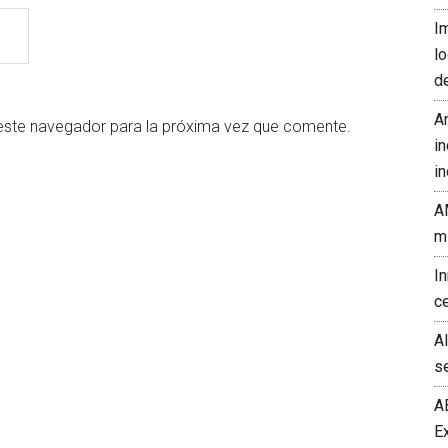
I
l
d
A
este navegador para la próxima vez que comente.
in
in
A
m
I
c
A
s
A
E