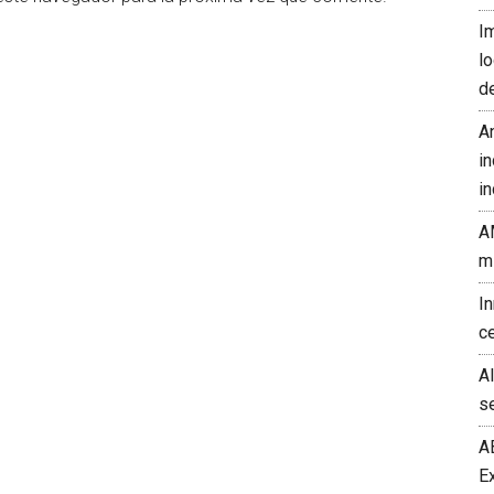
I
l
d
A
in
in
A
m
I
c
A
s
A
E