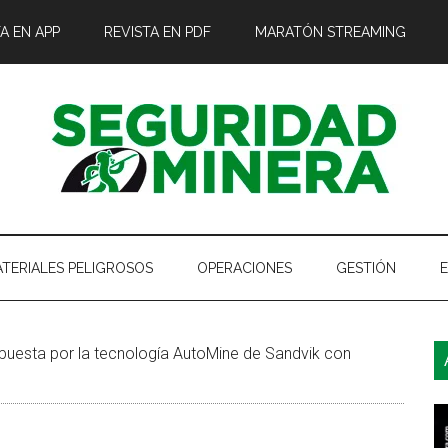
A EN APP
REVISTA EN PDF
MARATÓN STREAMING
TERIALES PELIGROSOS
OPERACIONES
GESTIÓN
B
uesta por la tecnología AutoMine de Sandvik con
l
p