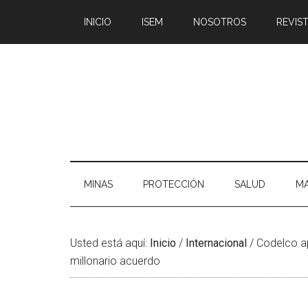
Saltar
Skip
Saltar
Saltar
INICIO
ISEM
NOSOTROS
REVIST
al
to
a
al
contenido
secondary
la
pie
principal
menu
barra
de
lateral
página
principal
MINAS
PROTECCIÓN
SALUD
MA
Usted está aquí:
Inicio
/
Internacional
/
Codelco ap
millonario acuerdo