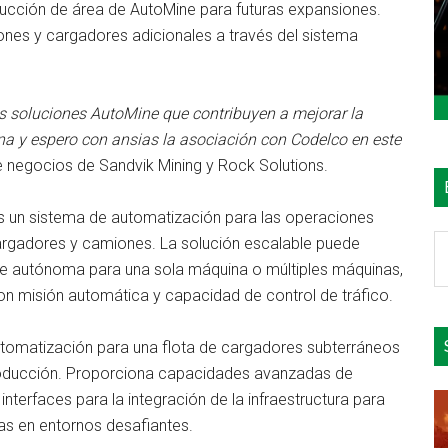
ducción de área de AutoMine para futuras expansiones.
nes y cargadores adicionales a través del sistema
as soluciones AutoMine que contribuyen a mejorar la
ina y espero con ansias la asociación con Codelco en este
de negocios de Sandvik Mining y Rock Solutions.
s un sistema de automatización para las operaciones
B
gadores y camiones. La solución escalable puede
e
 autónoma para una sola máquina o múltiples máquinas,
el
con misión automática y capacidad de control de tráfico.
si
automatización para una flota de cargadores subterráneos
oducción. Proporciona capacidades avanzadas de
nterfaces para la integración de la infraestructura para
as en entornos desafiantes.