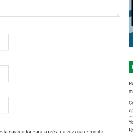
Re
m
C
o
Y
t
este navegador para la próxima vez que comente.