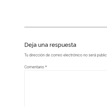
Interacciones
Deja una respuesta
con
Tu dirección de correo electrónico no será publi
los
Comentario
*
lectores