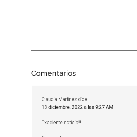
Interacciones
Comentarios
con
los
Claudia Martinez
dice
lectores
13 diciembre, 2022 a las 9:27 AM
Excelente noticia!!!