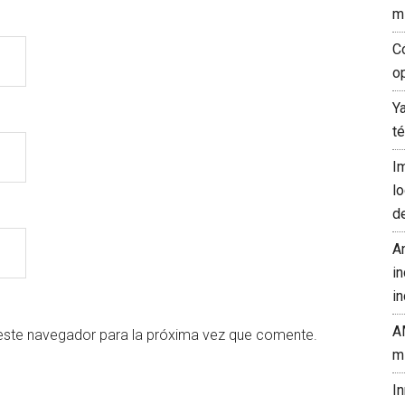
m
C
o
Y
t
I
l
d
A
in
in
A
este navegador para la próxima vez que comente.
m
I