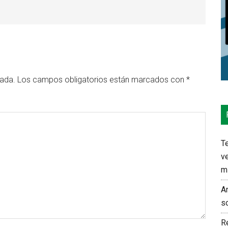
cada.
Los campos obligatorios están marcados con
*
Te
ve
m
An
s
Re