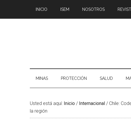
Saltar
Skip
Saltar
Saltar
INICIO
ISEM
NOSOTROS
REVIST
al
to
a
al
contenido
secondary
la
pie
principal
menu
barra
de
lateral
página
principal
MINAS
PROTECCIÓN
SALUD
MA
Usted está aquí:
Inicio
/
Internacional
/
Chile: Code
la región