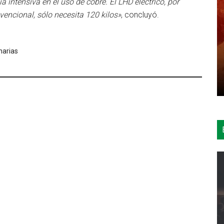
 intensiva en el uso de cobre. El LHD eléctrico, por
vencional, sólo necesita 120 kilos»
, concluyó.
narias