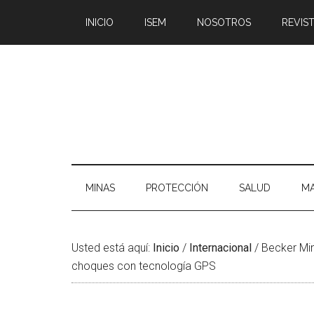
Saltar
Skip
Saltar
Saltar
INICIO
ISEM
NOSOTROS
REVIST
al
to
a
al
contenido
secondary
la
pie
principal
menu
barra
de
lateral
página
principal
MINAS
PROTECCIÓN
SALUD
MA
Usted está aquí:
Inicio
/
Internacional
/
Becker Min
choques con tecnología GPS