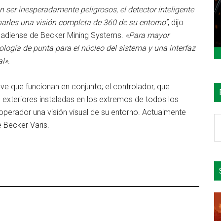
 ser inesperadamente peligrosos, el detector inteligente
arles una visión completa de 360 ​​de su entorno”
, dijo
canadiense de Becker Mining Systems.
«Para mayor
nología de punta para el núcleo del sistema y una interfaz
al»
.
 que funcionan en conjunto; el controlador, que
 exteriores instaladas en los extremos de todos los
l operador una visión visual de su entorno. Actualmente
B
 Becker Varis.
e
el
si