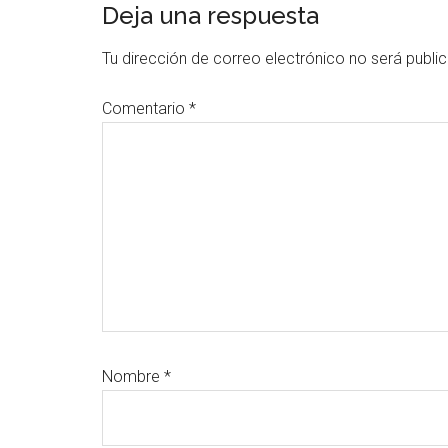
Interacciones
Deja una respuesta
con
Tu dirección de correo electrónico no será publi
los
Comentario
*
lectores
Nombre
*