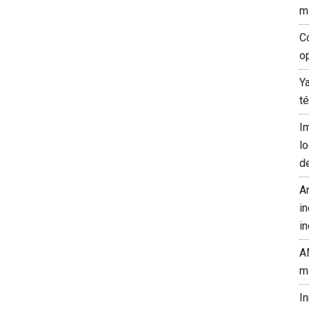
m
C
o
Y
t
I
l
d
A
in
in
A
m
I