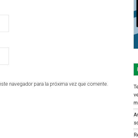
este navegador para la próxima vez que comente.
Te
ve
m
An
s
Re