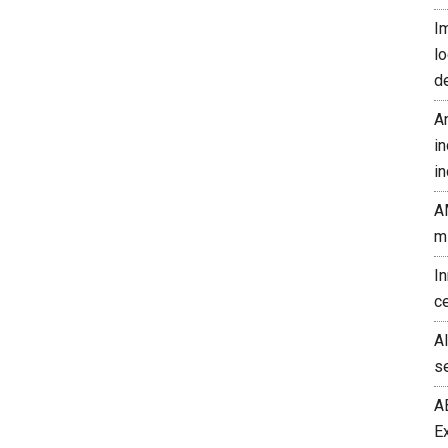
I
l
d
A
in
in
A
m
I
c
A
s
A
E