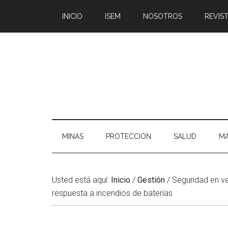
Saltar
Skip
Saltar
Saltar
INICIO
ISEM
NOSOTROS
REVIST
al
to
a
al
contenido
secondary
la
pie
principal
menu
barra
de
lateral
página
principal
MINAS
PROTECCIÓN
SALUD
MA
Usted está aquí:
Inicio
/
Gestión
/
Seguridad en veh
respuesta a incendios de baterías