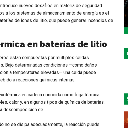
 introduce nuevos desafíos en materia de seguridad
ados a los sistemas de almacenamiento de energía es el
terías de iones de litio, que puede generar incendios de
rmica en baterías de litio
ineros están compuestas por múltiples celdas
es. Bajo determinadas condiciones —como daños
B
sición a temperaturas elevadas— una celda puede
e
ebido a reacciones químicas internas.
el
si
xotérmica en cadena conocida como fuga térmica.
s, calor y, en algunos tipos de química de baterías,
la descomposición de
rado no se disipa adecuadamente, la reacción puede