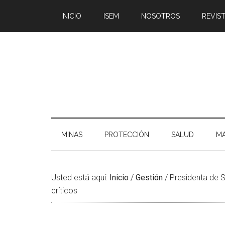
Saltar
Skip
Saltar
Saltar
INICIO
ISEM
NOSOTROS
REVIST
al
to
a
al
contenido
secondary
la
pie
principal
menu
barra
de
lateral
página
principal
MINAS
PROTECCIÓN
SALUD
MA
Usted está aquí:
Inicio
/
Gestión
/
Presidenta de Sa
críticos