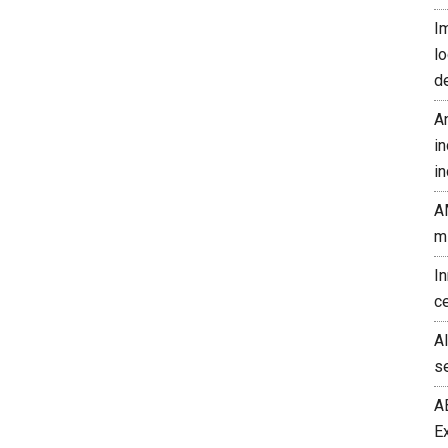
I
l
d
A
in
in
A
m
I
c
A
s
A
E