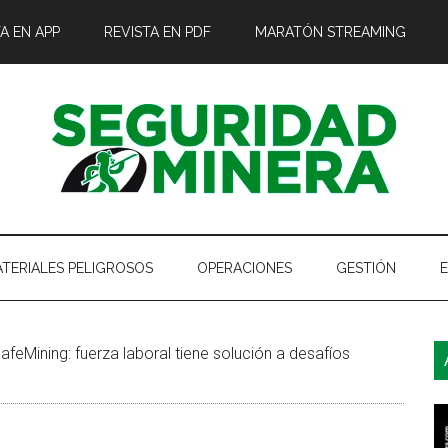
A EN APP
REVISTA EN PDF
MARATÓN STREAMING
TERIALES PELIGROSOS
OPERACIONES
GESTIÓN
B
feMining: fuerza laboral tiene solución a desafíos
l
p