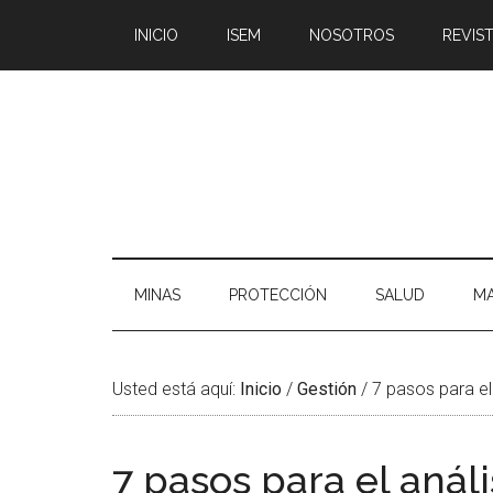
Saltar
Skip
Saltar
Saltar
INICIO
ISEM
NOSOTROS
REVIST
al
to
a
al
contenido
secondary
la
pie
principal
menu
barra
de
lateral
página
principal
MINAS
PROTECCIÓN
SALUD
MA
Usted está aquí:
Inicio
/
Gestión
/
7 pasos para el 
7 pasos para el análi