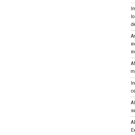
I
l
d
A
in
in
A
m
I
c
A
s
A
E