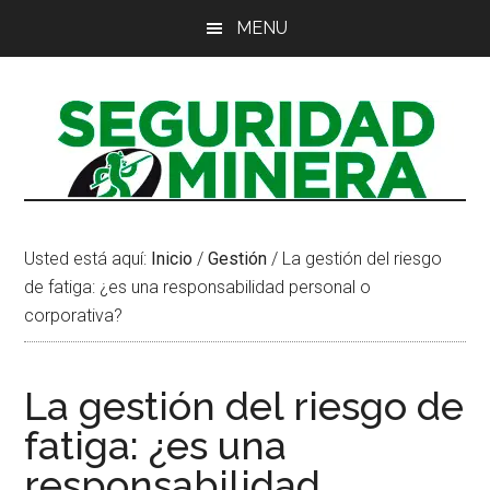
Saltar
Saltar
Saltar
MENU
al
a
al
contenido
la
pie
principal
barra
de
lateral
página
principal
Usted está aquí:
Inicio
/
Gestión
/
La gestión del riesgo
de fatiga: ¿es una responsabilidad personal o
corporativa?
La gestión del riesgo de
fatiga: ¿es una
responsabilidad