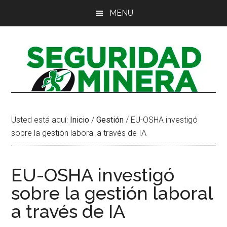
Saltar
Saltar
Saltar
MENU
al
a
al
contenido
la
pie
principal
barra
de
lateral
página
principal
Usted está aquí:
Inicio
/
Gestión
/
EU-OSHA investigó
sobre la gestión laboral a través de IA
EU-OSHA investigó
sobre la gestión laboral
a través de IA