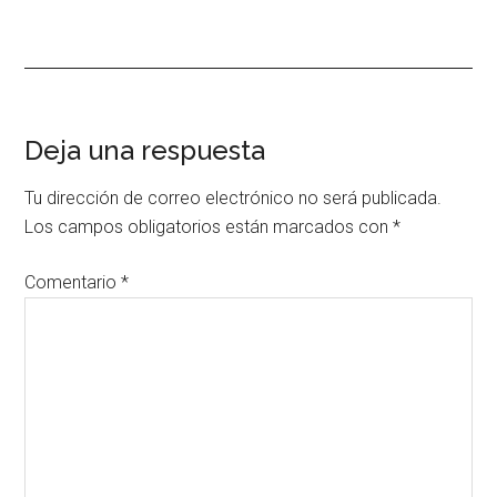
Interacciones
Deja una respuesta
con
Tu dirección de correo electrónico no será publicada.
los
Los campos obligatorios están marcados con
*
lectores
Comentario
*