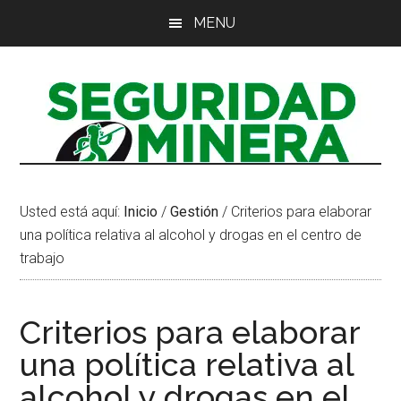
Saltar
Saltar
Saltar
MENU
al
a
al
contenido
la
pie
principal
barra
de
lateral
página
principal
Usted está aquí:
Inicio
/
Gestión
/
Criterios para elaborar
una política relativa al alcohol y drogas en el centro de
trabajo
Criterios para elaborar
una política relativa al
alcohol y drogas en el