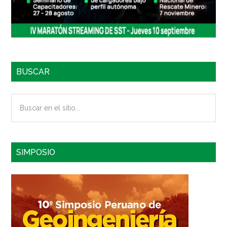
BUSCAR
Buscar
en
el
sitio...
SIMPOSIO