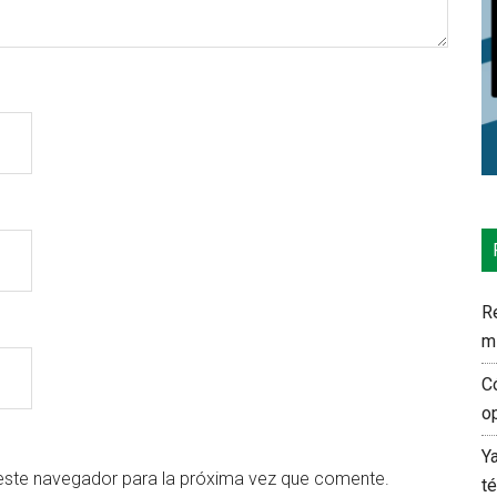
Re
m
C
o
Y
este navegador para la próxima vez que comente.
t