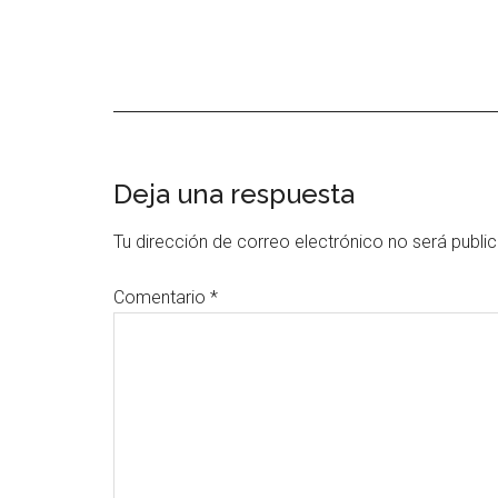
Interacciones
Deja una respuesta
con
Tu dirección de correo electrónico no será publi
los
Comentario
*
lectores