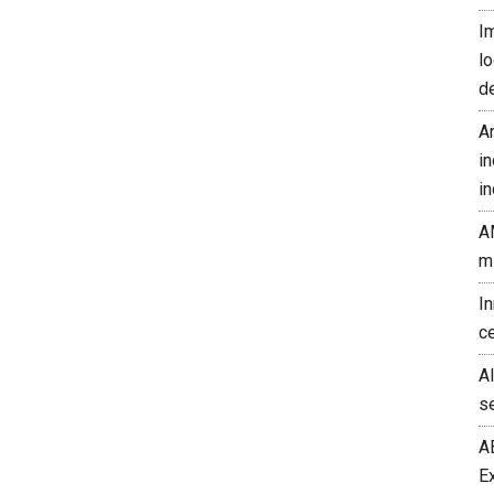
I
l
d
A
in
in
A
m
I
c
A
s
A
E