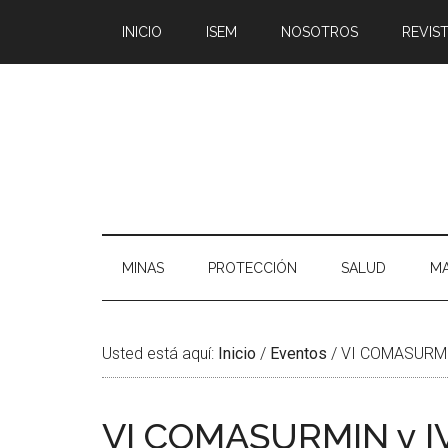
Saltar
Skip
Saltar
Saltar
INICIO
ISEM
NOSOTROS
REVIST
al
to
a
al
contenido
secondary
la
pie
principal
menu
barra
de
lateral
página
principal
MINAS
PROTECCIÓN
SALUD
MA
Usted está aquí:
Inicio
/
Eventos
/
VI COMASURMIN
VI COMASURMIN y 