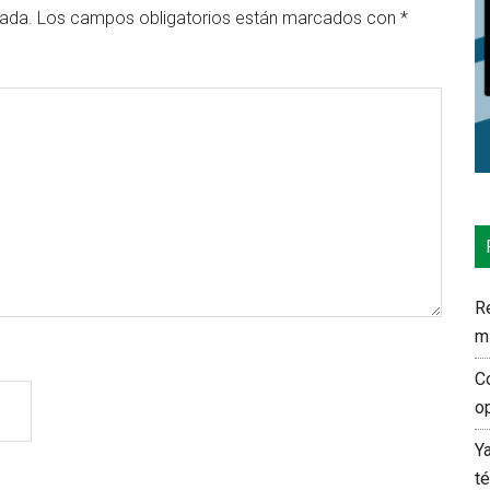
cada.
Los campos obligatorios están marcados con
*
Re
m
C
o
Y
t