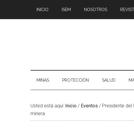
Saltar
Skip
Saltar
Saltar
INICIO
ISEM
NOSOTROS
REVIST
al
to
a
al
contenido
secondary
la
pie
principal
menu
barra
de
lateral
página
principal
MINAS
PROTECCIÓN
SALUD
MA
Usted está aquí:
Inicio
/
Eventos
/
Presidente del 
minera