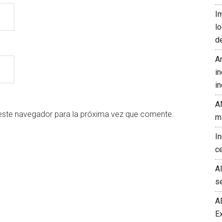
I
l
d
A
in
in
A
este navegador para la próxima vez que comente.
m
I
c
A
s
A
E