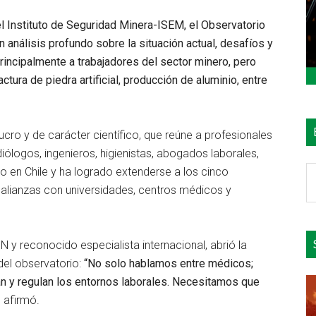
l Instituto de Seguridad Minera-ISEM, el
Observatorio
 análisis profundo sobre la situación actual, desafíos y
incipalmente a trabajadores del sector minero, pero
tura de piedra artificial, producción de aluminio, entre
lucro y de carácter científico, que reúne a profesionales
ólogos, ingenieros, higienistas, abogados laborales,
B
o en Chile y ha logrado extenderse a los cinco
e
alianzas con universidades, centros médicos y
el
si
N y reconocido especialista internacional, abrió la
 del observatorio:
“No solo hablamos entre médicos;
an y regulan los entornos laborales. Necesitamos que
, afirmó.