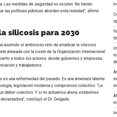
. Las medidas de seguridad no existen. No tienen
m
ue las políticas públicas aborden esta realidad”
, afirmó
C
o
la silicosis para 2030
Y
t
a asumido el ambicioso reto de erradicar la silicosis
I
a alineada con la visión de la Organización Internacional
l
 abierto a todos los actores: desde gobiernos y empresas,
d
icación y trabajadores.
A
 no es una enfermedad del pasado. Es una amenaza latente
in
nología, legislación moderna y compromiso colectivo.
“La
in
un deber colectivo. Y si no actuamos ahora, estaremos
A
o devastadora”
, concluyó el Dr. Delgado.
m
I