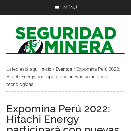
Saltar
Saltar
Saltar
MENU
al
a
al
contenido
la
pie
principal
barra
de
lateral
página
principal
Usted está aquí:
Inicio
/
Eventos
/
Expomina Perú 2022:
Hitachi Energy participará con nuevas soluciones
tecnológicas
Expomina Perú 2022:
Hitachi Energy
participará con nuevas