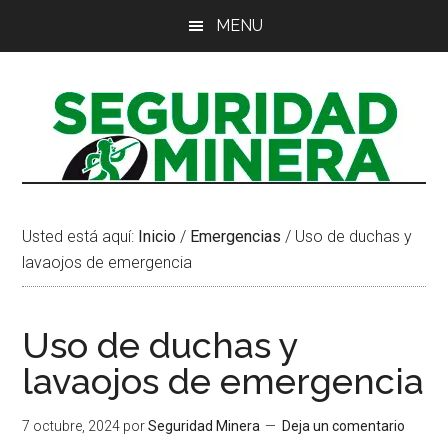
Saltar
Saltar
Saltar
MENU
al
a
al
contenido
la
pie
principal
barra
de
lateral
página
principal
Usted está aquí:
Inicio
/
Emergencias
/
Uso de duchas y
lavaojos de emergencia
Uso de duchas y
lavaojos de emergencia
7 octubre, 2024
por
Seguridad Minera
Deja un comentario