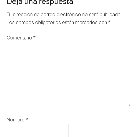
Interacciones
Deja una respuesta
con
Tu dirección de correo electrónico no será publicada.
los
Los campos obligatorios están marcados con
*
lectores
Comentario
*
Nombre
*