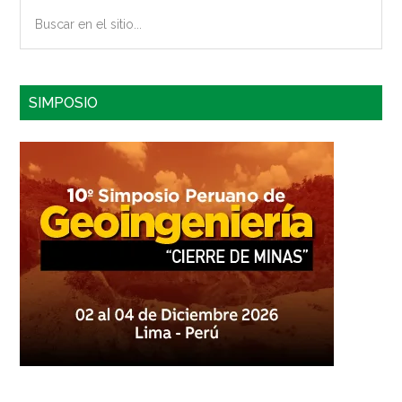
Buscar
en
el
sitio...
SIMPOSIO