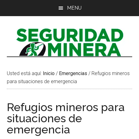
Saltar
Saltar
Saltar
MENU
al
a
al
contenido
la
pie
principal
barra
de
lateral
página
principal
Usted está aquí:
Inicio
/
Emergencias
/
Refugios mineros
para situaciones de emergencia
Refugios mineros para
situaciones de
emergencia