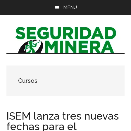
Saltar
Saltar
Saltar
MENU
al
a
al
contenido
la
pie
principal
barra
de
lateral
página
principal
Cursos
ISEM lanza tres nuevas
fechas para el