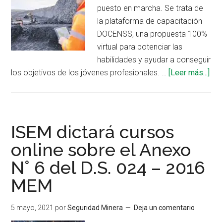
y
puesto en marcha. Se trata de
su
la plataforma de capacitación
Modificatoria,
DOCENSS, una propuesta 100%
el
virtual para potenciar las
DS
habilidades y ayudar a conseguir
023
ace
los objetivos de los jóvenes profesionales. …
[Leer más...]
–
de
2017
Pla
EM
de
mic
ISEM dictará cursos
DO
online sobre el Anexo
inic
N° 6 del D.S. 024 – 2016
cur
ded
MEM
a
la
5 mayo, 2021
por
Seguridad Minera
Deja un comentario
ind