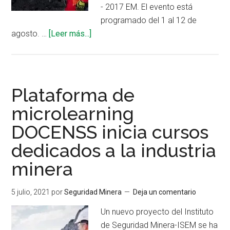
- 2017 EM. El evento está
programado del 1 al 12 de
acerca
agosto. …
[Leer más...]
de
ISEM
dictará
clases
Plataforma de
del
microlearning
Anexo
DOCENSS inicia cursos
N°
6
dedicados a la industria
del
minera
DS
024
5 julio, 2021
por
Seguridad Minera
Deja un comentario
–
2016
Un nuevo proyecto del Instituto
EM
de Seguridad Minera-ISEM se ha