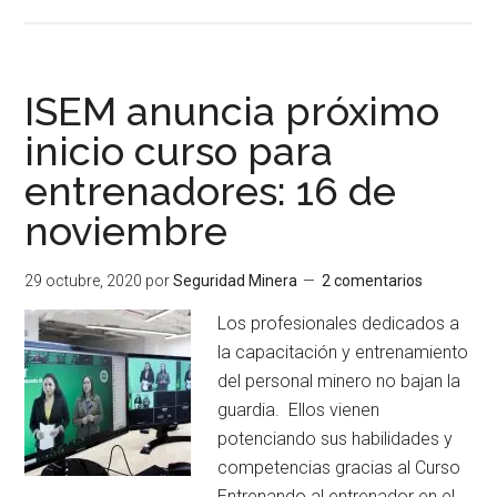
de
BHP
y
Consorcio
ISEM anuncia próximo
HEUMA
inicio curso para
ofrecen
entrenadores: 16 de
a
la
noviembre
comunidad
una
29 octubre, 2020
por
Seguridad Minera
2 comentarios
sesión
Los profesionales dedicados a
abierta
la capacitación y entrenamiento
sobre
del personal minero no bajan la
minería
guardia. Ellos vienen
y
potenciando sus habilidades y
futuro
competencias gracias al Curso
Entrenando al entrenador en el