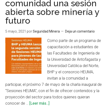
comunidad una sesión
el
Anexo
abierta sobre minería y
N°
futuro
6
del
5 mayo, 2021
por
Seguridad Minera
Deja un comentario
D.S.
024
Como parte de un programa de
–
capacitación a estudiantes de
2016
las Facultades de Ingeniería de
MEM
la Universidad de Antofagasta y
Universidad Católica del Norte,
BHP y el consorcio HEUMA,
invitan a la comunidad a
participar, el próximo 7 de mayo de la charla inaugural de
“Sesiones HEUMA”, con el fin de ofrecer contenidos y la
proyección del sector para todos quienes quieran
acerca
conocer de …
[Leer más...]