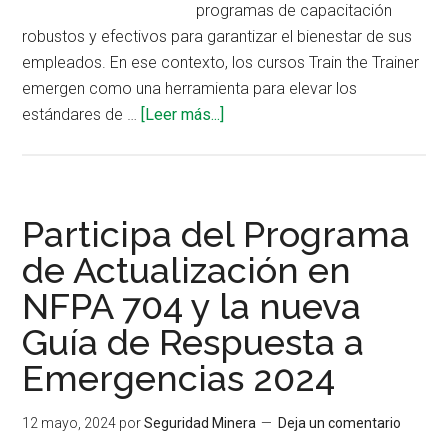
programas de capacitación
robustos y efectivos para garantizar el bienestar de sus
empleados. En ese contexto, los cursos Train the Trainer
emergen como una herramienta para elevar los
acerca
estándares de …
[Leer más...]
de
¿Por
qué
invertir
Participa del Programa
en
de Actualización en
capacitar
NFPA 704 y la nueva
a
los
Guía de Respuesta a
capacitadores?
Emergencias 2024
12 mayo, 2024
por
Seguridad Minera
Deja un comentario