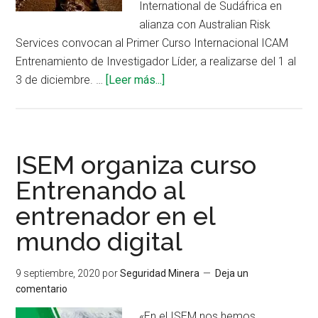
International de Sudáfrica en
alianza con Australian Risk
Services convocan al Primer Curso Internacional ICAM
Entrenamiento de Investigador Líder, a realizarse del 1 al
acerca
3 de diciembre. …
[Leer más...]
de
Curso
acreditado
ICAM
ISEM organiza curso
sobre
Entrenando al
investigación
entrenador en el
de
accidentes
mundo digital
9 septiembre, 2020
por
Seguridad Minera
Deja un
comentario
«En el ISEM nos hemos