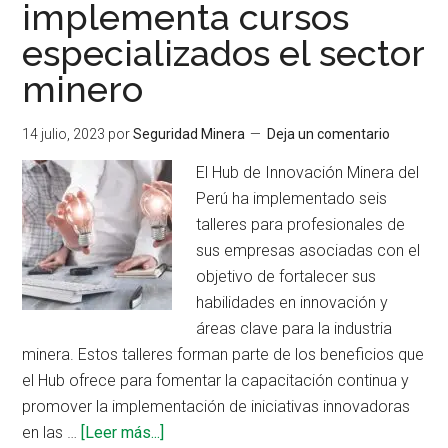
implementa cursos
en
NFPA
especializados el sector
704
minero
y
la
14 julio, 2023
por
Seguridad Minera
Deja un comentario
nueva
Guía
El Hub de Innovación Minera del
de
Perú ha implementado seis
Respuesta
talleres para profesionales de
a
sus empresas asociadas con el
Emergencias
objetivo de fortalecer sus
2024
habilidades en innovación y
áreas clave para la industria
minera. Estos talleres forman parte de los beneficios que
el Hub ofrece para fomentar la capacitación continua y
promover la implementación de iniciativas innovadoras
acerca
en las …
[Leer más...]