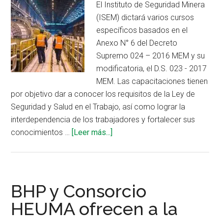
El Instituto de Seguridad Minera
min
(ISEM) dictará varios cursos
específicos basados en el
Anexo N° 6 del Decreto
Supremo 024 – 2016 MEM y su
modificatoria, el D.S. 023 - 2017
MEM. Las capacitaciones tienen
por objetivo dar a conocer los requisitos de la Ley de
Seguridad y Salud en el Trabajo, así como lograr la
interdependencia de los trabajadores y fortalecer sus
acerca
conocimientos …
[Leer más...]
de
ISEM
dictará
cursos
BHP y Consorcio
online
HEUMA ofrecen a la
sobre