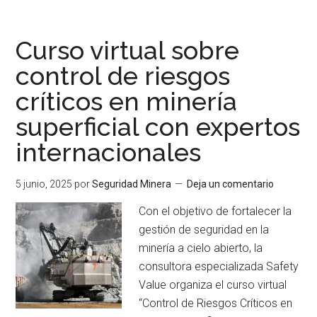
ISEM
lanza
tres
Curso virtual sobre
nuevas
control de riesgos
fechas
críticos en minería
para
el
superficial con expertos
«Entrenando
internacionales
al
Entrenador»
5 junio, 2025
por
Seguridad Minera
Deja un comentario
Con el objetivo de fortalecer la
gestión de seguridad en la
minería a cielo abierto, la
consultora especializada Safety
Value organiza el curso virtual
“Control de Riesgos Críticos en