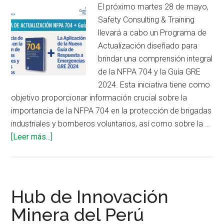
El próximo martes 28 de mayo,
Safety Consulting & Training
llevará a cabo un Programa de
Actualización diseñado para
brindar una comprensión integral
de la NFPA 704 y la Guía GRE
2024. Esta iniciativa tiene como
objetivo proporcionar información crucial sobre la
importancia de la NFPA 704 en la protección de brigadas
industriales y bomberos voluntarios, así como sobre la …
acerca
[Leer más...]
de
Participa
del
Programa
Hub de Innovación
de
Minera del Perú
Actualización