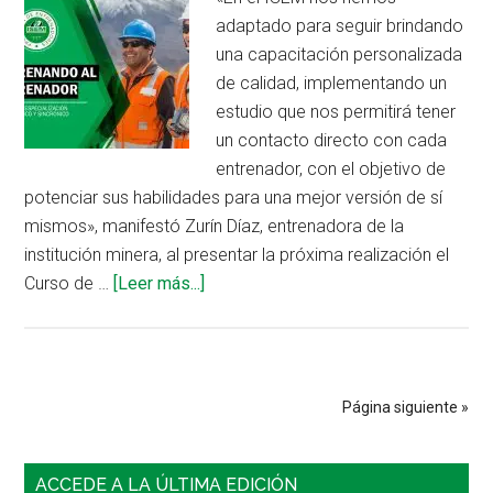
adaptado para seguir brindando
una capacitación personalizada
de calidad, implementando un
estudio que nos permitirá tener
un contacto directo con cada
entrenador, con el objetivo de
potenciar sus habilidades para una mejor versión de sí
mismos», manifestó Zurín Díaz, entrenadora de la
institución minera, al presentar la próxima realización el
acerca
Curso de …
[Leer más...]
de
ISEM
organiza
curso
Página siguiente »
Entrenando
al
Barra
entrenador
ACCEDE A LA ÚLTIMA EDICIÓN