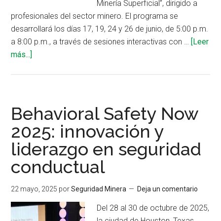
Minería Superficial”, dirigido a
profesionales del sector minero. El programa se
desarrollará los días 17, 19, 24 y 26 de junio, de 5:00 p.m.
a 8:00 p.m., a través de sesiones interactivas con …
[Leer
acerca
más...]
de
Curso
virtual
sobre
Behavioral Safety Now
control
2025: innovación y
de
liderazgo en seguridad
riesgos
críticos
conductual
en
minería
22 mayo, 2025
por
Seguridad Minera
Deja un comentario
superficial
con
Del 28 al 30 de octubre de 2025,
expertos
la ciudad de Houston, Texas,