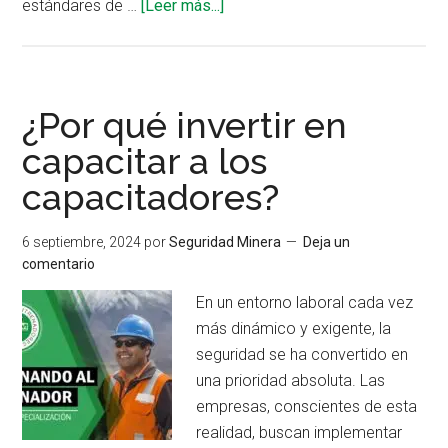
acerca
estándares de …
[Leer más...]
de
¿Por
qué
invertir
¿Por qué invertir en
en
capacitar a los
entrenar
capacitadores?
a
los
entrenadores?
6 septiembre, 2024
por
Seguridad Minera
Deja un
comentario
En un entorno laboral cada vez
más dinámico y exigente, la
seguridad se ha convertido en
una prioridad absoluta. Las
empresas, conscientes de esta
realidad, buscan implementar