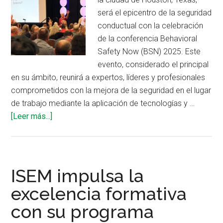
internacionales
será el epicentro de la seguridad
conductual con la celebración
de la conferencia Behavioral
Safety Now (BSN) 2025. Este
evento, considerado el principal
en su ámbito, reunirá a expertos, líderes y profesionales
comprometidos con la mejora de la seguridad en el lugar
de trabajo mediante la aplicación de tecnologías y …
acerca
[Leer más...]
de
Behavioral
Safety
Now
ISEM impulsa la
2025:
excelencia formativa
innovación
con su programa
y
liderazgo