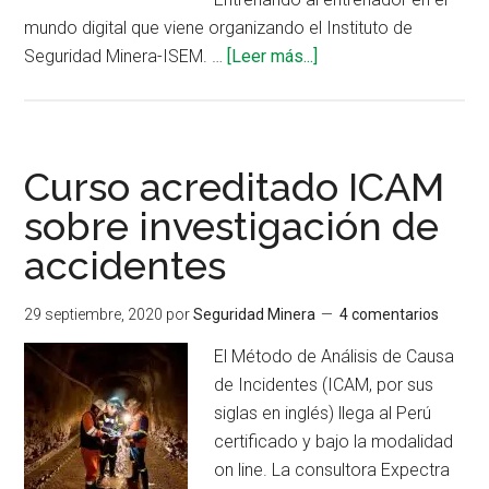
mundo digital que viene organizando el Instituto de
acerca
Seguridad Minera-ISEM. …
[Leer más...]
de
ISEM
anuncia
próximo
Curso acreditado ICAM
inicio
sobre investigación de
curso
accidentes
para
entrenadores:
16
29 septiembre, 2020
por
Seguridad Minera
4 comentarios
de
El Método de Análisis de Causa
noviembre
de Incidentes (ICAM, por sus
siglas en inglés) llega al Perú
certificado y bajo la modalidad
on line. La consultora Expectra