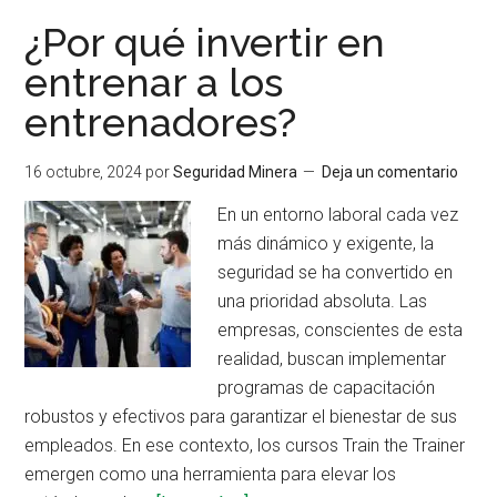
la
¿Por qué invertir en
excelencia
entrenar a los
formativa
entrenadores?
con
su
programa
16 octubre, 2024
por
Seguridad Minera
Deja un comentario
‘Entrenando
En un entorno laboral cada vez
al
más dinámico y exigente, la
Entrenador’
seguridad se ha convertido en
una prioridad absoluta. Las
empresas, conscientes de esta
realidad, buscan implementar
programas de capacitación
robustos y efectivos para garantizar el bienestar de sus
empleados. En ese contexto, los cursos Train the Trainer
emergen como una herramienta para elevar los