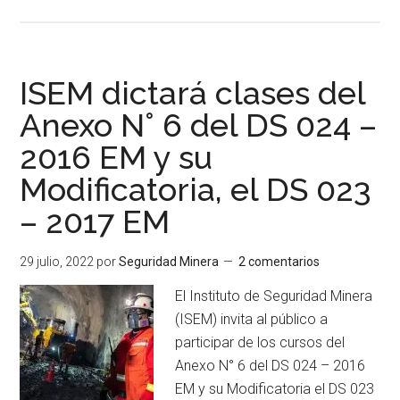
de
Hub
de
Innovación
ISEM dictará clases del
Minera
Anexo N° 6 del DS 024 –
del
2016 EM y su
Perú
implementa
Modificatoria, el DS 023
cursos
– 2017 EM
especializados
el
29 julio, 2022
por
Seguridad Minera
2 comentarios
sector
minero
El Instituto de Seguridad Minera
(ISEM) invita al público a
participar de los cursos del
Anexo N° 6 del DS 024 – 2016
EM y su Modificatoria el DS 023