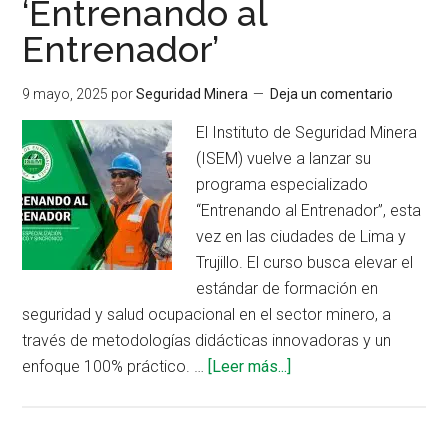
‘Entrenando al
en
Entrenador’
seguridad
conductual
9 mayo, 2025
por
Seguridad Minera
Deja un comentario
El Instituto de Seguridad Minera
(ISEM) vuelve a lanzar su
programa especializado
“Entrenando al Entrenador”, esta
vez en las ciudades de Lima y
Trujillo. El curso busca elevar el
estándar de formación en
seguridad y salud ocupacional en el sector minero, a
través de metodologías didácticas innovadoras y un
acerca
enfoque 100% práctico. …
[Leer más...]
de
ISEM
impulsa