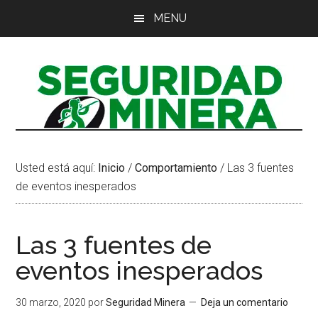
Saltar
Saltar
Saltar
MENU
al
a
al
contenido
la
pie
principal
barra
de
lateral
página
principal
Usted está aquí:
Inicio
/
Comportamiento
/
Las 3 fuentes
de eventos inesperados
Las 3 fuentes de
eventos inesperados
30 marzo, 2020
por
Seguridad Minera
Deja un comentario