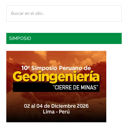
Buscar
en
el
sitio...
SIMPOSIO