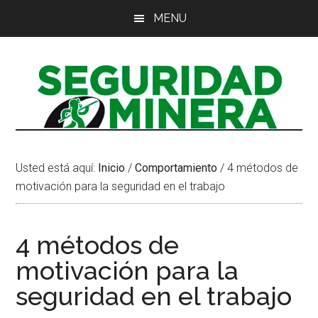
Saltar
Saltar
Saltar
MENU
al
a
al
contenido
la
pie
principal
barra
de
lateral
página
principal
Usted está aquí:
Inicio
/
Comportamiento
/
4 métodos de
motivación para la seguridad en el trabajo
4 métodos de
motivación para la
seguridad en el trabajo