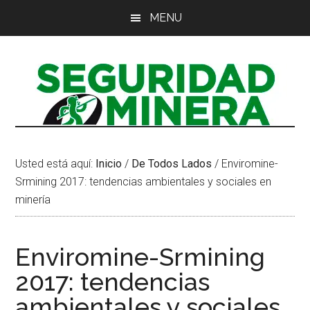
Saltar
Saltar
Saltar
MENU
al
a
al
contenido
la
pie
principal
barra
de
lateral
página
principal
Usted está aquí:
Inicio
/
De Todos Lados
/
Enviromine-
Srmining 2017: tendencias ambientales y sociales en
minería
Enviromine-Srmining
2017: tendencias
ambientales y sociales