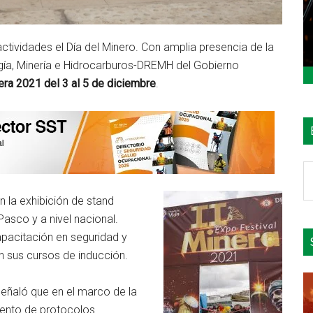
actividades el Día del Minero. Con amplia presencia de la
gía, Minería e Hidrocarburos-DREMH del Gobierno
era 2021 del 3 al 5 de diciembre
.
B
e
n la exhibición de stand
el
asco y a nivel nacional.
si
pacitación en seguridad y
en sus cursos de inducción.
señaló que en el marco de la
iento de protocolos