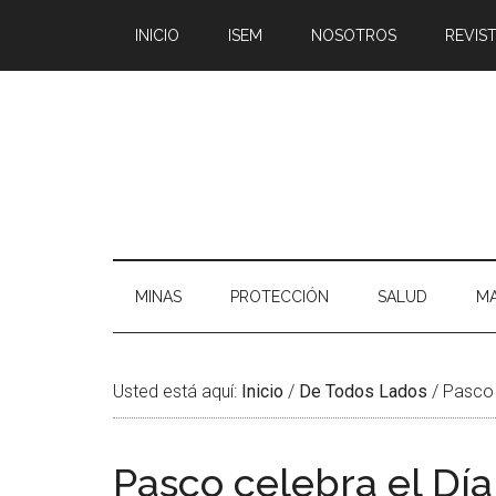
Saltar
Skip
Saltar
Saltar
INICIO
ISEM
NOSOTROS
REVIST
al
to
a
al
contenido
secondary
la
pie
principal
menu
barra
de
lateral
página
principal
MINAS
PROTECCIÓN
SALUD
MA
Usted está aquí:
Inicio
/
De Todos Lados
/
Pasco c
Pasco celebra el Día