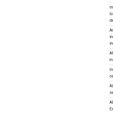
I
l
d
A
in
in
A
m
I
c
A
s
A
E