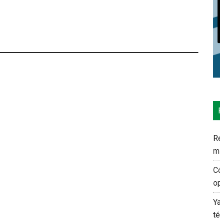
Re
m
C
o
Y
t