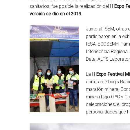
sanitarios, fue posible la realización del
II Expo F
versión se dio en el 2019
.
Junto al ISEM, otras 
participaron en la exh
IESA, ECOSEMH, Fame
Intendencia Regional
Data, ALPS Laborator
La
II Expo Festival 
carrera de bugis Rápid
maratón minera, Conc
minera bajo 0 ºC y 
celebraciones, el pr
personalidades que ha