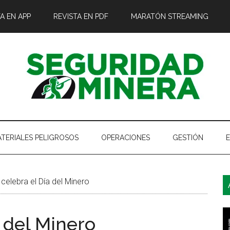
A EN APP
REVISTA EN PDF
MARATÓN STREAMING
TERIALES PELIGROSOS
OPERACIONES
GESTIÓN
B
elebra el Día del Minero
l
p
 del Minero