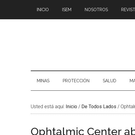
Saltar
Skip
Saltar
Saltar
INICIO
ISEM
NOSOTROS
REVIST
al
to
a
al
contenido
secondary
la
pie
principal
menu
barra
de
lateral
página
principal
MINAS
PROTECCIÓN
SALUD
MA
Usted está aquí:
Inicio
/
De Todos Lados
/
Ophtal
Ophtalmic Center ab