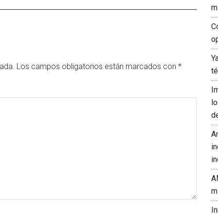
m
C
o
Y
cada.
Los campos obligatorios están marcados con
*
t
I
l
d
A
in
in
A
m
I