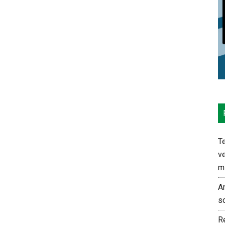
Te
ve
m
An
s
Re