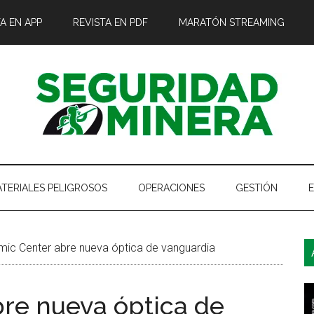
A EN APP
REVISTA EN PDF
MARATÓN STREAMING
TERIALES PELIGROSOS
OPERACIONES
GESTIÓN
B
mic Center abre nueva óptica de vanguardia
l
p
re nueva óptica de