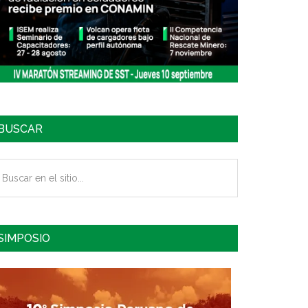
BUSCAR
uscar
n
tio...
SIMPOSIO