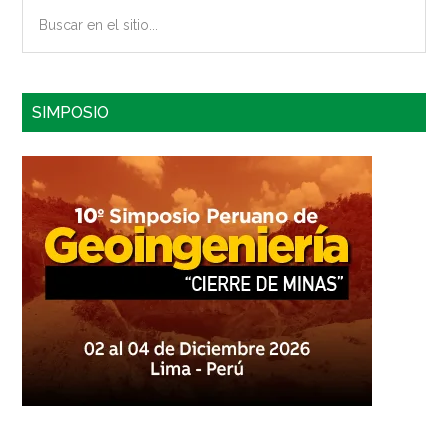
Buscar
en
el
sitio...
SIMPOSIO