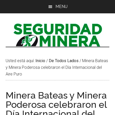
Saltar
Saltar
Saltar
MENU
al
a
al
contenido
la
pie
principal
barra
de
lateral
página
principal
Usted está aquí:
Inicio
/
De Todos Lados
/
Minera Bateas
y Minera Poderosa celebraron el Día Internacional del
Aire Puro
Minera Bateas y Minera
Poderosa celebraron el
Día Internacional del