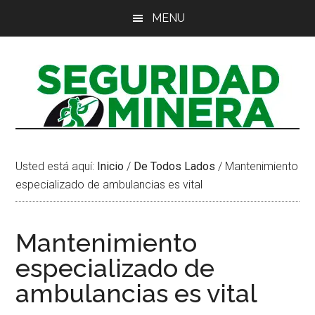
Saltar
Saltar
Saltar
MENU
al
a
al
contenido
la
pie
principal
barra
de
lateral
página
principal
Usted está aquí:
Inicio
/
De Todos Lados
/
Mantenimiento
especializado de ambulancias es vital
Mantenimiento
especializado de
ambulancias es vital