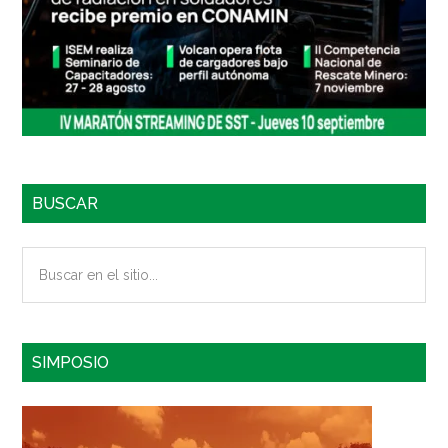
BUSCAR
Buscar
en
el
sitio...
SIMPOSIO