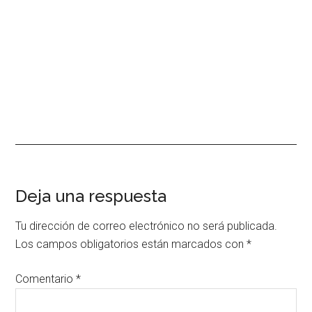
Interacciones
Deja una respuesta
con
Tu dirección de correo electrónico no será publicada.
los
Los campos obligatorios están marcados con
*
lectores
Comentario
*