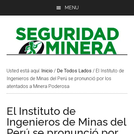
Saltar
Saltar
Saltar
MENU
al
a
al
contenido
la
pie
principal
barra
de
lateral
página
principal
Usted está aquí:
Inicio
/
De Todos Lados
/
El Instituto de
Ingenieros de Minas del Perú se pronunció por los
atentados a Minera Poderosa
El Instituto de
Ingenieros de Minas del
Perú se pronunció por