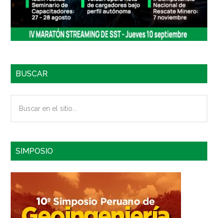
BUSCAR
Buscar
en
el
sitio...
SIMPOSIO