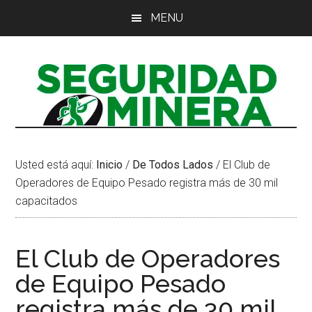
Saltar
Saltar
Saltar
MENU
al
a
al
contenido
la
pie
principal
barra
de
lateral
página
principal
Usted está aquí:
Inicio
/
De Todos Lados
/
El Club de
Operadores de Equipo Pesado registra más de 30 mil
capacitados
El Club de Operadores
de Equipo Pesado
registra más de 30 mil