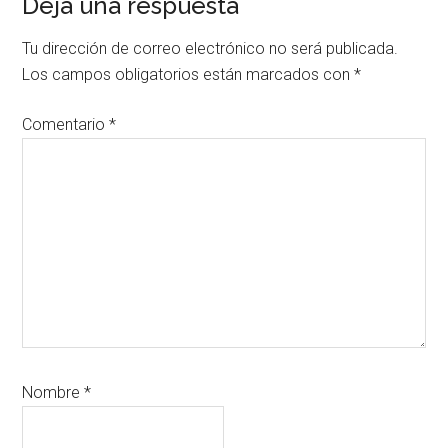
Interacciones
Deja una respuesta
con
Tu dirección de correo electrónico no será publicada.
los
Los campos obligatorios están marcados con
*
lectores
Comentario
*
Nombre
*