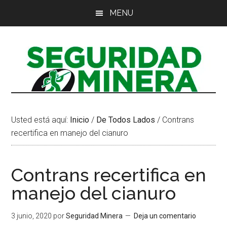
Saltar
Saltar
Saltar
MENU
al
a
al
contenido
la
pie
principal
barra
de
lateral
página
principal
Usted está aquí:
Inicio
/
De Todos Lados
/
Contrans
recertifica en manejo del cianuro
Contrans recertifica en
manejo del cianuro
3 junio, 2020
por
Seguridad Minera
Deja un comentario