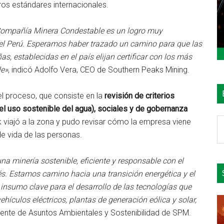
ros estándares internacionales.
 Compañía Minera Condestable es un logro muy
del Perú. Esperamos haber trazado un camino para que las
 establecidas en el país elijan certificar con los más
le»
, indicó Adolfo Vera, CEO de Southern Peaks Mining.
l proceso, que consiste en la
revisión de criterios
 el uso sostenible del agua), sociales y de gobernanza
B
 viajó a la zona y pudo revisar cómo la empresa viene
e
de vida de las personas.
el
si
a minería sostenible, eficiente y responsable con el
és. Estamos camino hacia una transición energética y el
 insumo clave para el desarrollo de las tecnologías que
ículos eléctricos, plantas de generación eólica y solar,
idente de Asuntos Ambientales y Sostenibilidad de SPM.