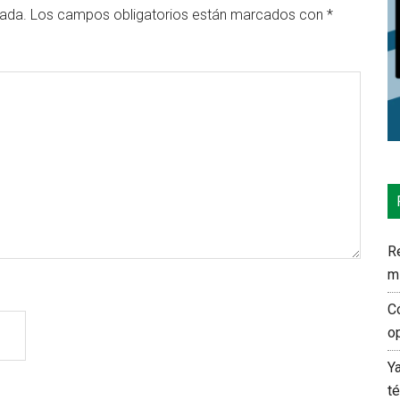
cada.
Los campos obligatorios están marcados con
*
Re
m
C
o
Y
t