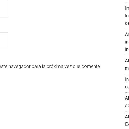
I
l
d
A
in
in
A
este navegador para la próxima vez que comente.
m
I
c
A
s
A
E