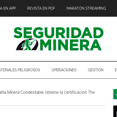
A EN APP
REVISTA EN PDF
MARATÓN STREAMING
TERIALES PELIGROSOS
OPERACIONES
GESTIÓN
B
a Minera Condestable obtiene la certificación The
l
p