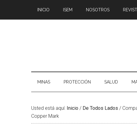
Saltar
Skip
Saltar
Saltar
INICIO
ISEM
NOSOTROS
REVIST
al
to
a
al
contenido
secondary
la
pie
principal
menu
barra
de
lateral
página
principal
MINAS
PROTECCIÓN
SALUD
MA
Usted está aquí:
Inicio
/
De Todos Lados
/
Compañí
Copper Mark