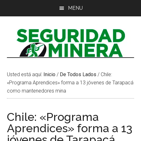
Saltar
Saltar
Saltar
MENU
al
a
al
contenido
la
pie
principal
barra
de
lateral
página
principal
Usted está aquí:
Inicio
/
De Todos Lados
/
Chile:
«Programa Aprendices» forma a 13 jóvenes de Tarapacá
como mantenedores mina
Chile: «Programa
Aprendices» forma a 13
jóvenes de Tarapacá