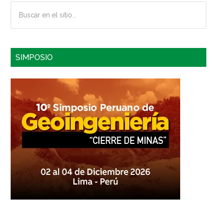
Buscar
en
el
sitio...
SIMPOSIO