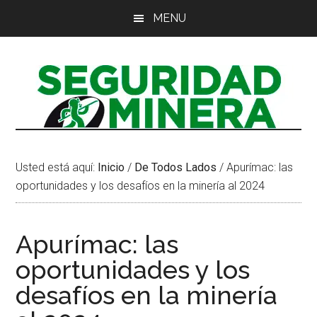
Saltar
Saltar
Saltar
MENU
al
a
al
contenido
la
pie
principal
barra
de
lateral
página
principal
Usted está aquí:
Inicio
/
De Todos Lados
/
Apurímac: las
oportunidades y los desafíos en la minería al 2024
Apurímac: las
oportunidades y los
desafíos en la minería