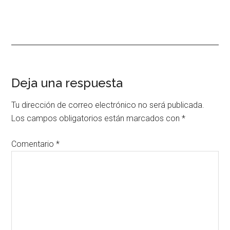
Interacciones
Deja una respuesta
con
Tu dirección de correo electrónico no será publicada.
los
Los campos obligatorios están marcados con
*
lectores
Comentario
*